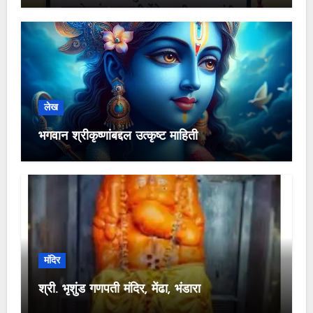
लेख
भगवान श्रीकृष्णांबद्दल उत्कृष्ट माहिती
मंदिर
श्री. भृशुंड गणपती मंदिर, मेंढा, भंडारा