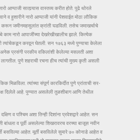
रो आप्पाजी सातार्‍यास वास्तव्य करीत होते. पुढे थोरले
त्वाने व हुशारीने नारो आप्पाजी यांनी पेशवाईत मोठा लौकिक
िगणना करून जमीनमहसुलांत क्रांती घडविली. तसेच जमाखर्चाचे
चे काम नारो आपाजींच्या देखरेखीखालीच झाले. कित्येक
नी त्यांचेकडून करवून घेतली. सन १७६३ मध्ये पुण्याचा केलेला
बस्त, अनेक प्रसंगी परकीय वकिलांशी केलेल्या मसलती अशा
ावे लागतील. पुणे शहराची रचना हीच त्यांची मुख्य कृती असली
 मिळविला. त्यांच्या संपूर्ण कारकिर्दीत पुणे प्रांताची सर-
 लक्ष दिलेले आहे. पुण्यात असलेली तुळशीबाग आणि तेथील
दक्षिण व पश्चिम अशा तिन्ही दिशांना प्रवेशद्वारे आहेत. सन
 बांधला व पूर्वी असलेल्या शिखरावरच वरच्या बाजूस नवीन
्ती बसविल्या आहेत. मूर्ती बसविलेले सुमारे ७० कोनाडे आहेत व