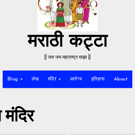
मराठी कट्टा
|| जय जय महाराष्ट्र माझा ||
Blog
लेख
मंदिर
आरोग्य
इतिहास
About
 मंदिर