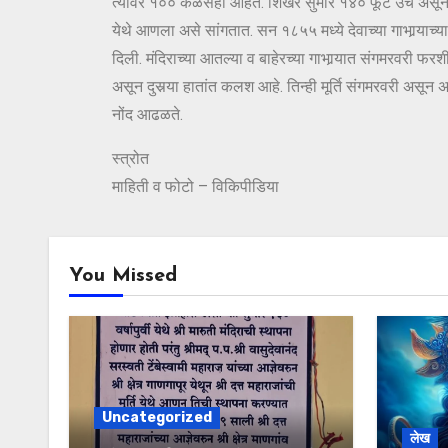
त्यांवर १०० कळसही आहेत. शिखर सुमारे १४० फूट उंच असून 
येथे आणला असे सांगतात. सन १८५५ मध्ये देवाच्या गाभार्‍याच्
दिली. मंदिराच्या आतल्या व बाहेरच्या गाभार्‍यात संगमरवरी फरशी
असून दुसर्‍या हातांत कलश आहे. तिन्ही मूर्ति संगमरवरी असून 
नोंद आढळते.
स्त्रोत
माहिती व फोटो – विकिपीडिया
You Missed
Uncategorized
लेख