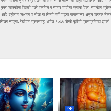
वरचा कळस सुमारे ४ फूट उंचीचा आहे. त्यास सोन्याचा पत्रा मढविलेला आहे. हा
या मुख्य चौकटीस पितळी पत्रे बसविले व त्यावर चांदीचा मुलामा दिला. त्यानंतर श्र
 आहे. श्रीराम, लक्षमण व सीता या तिन्ही मूर्ती पांढर्‍या पाषाणाच्या असून वल्कले न
अतिशय नाजूक, रेखीव व प्रमाणबद्ध आहेत. १७६७ रोजी मूर्तीची प्राणप्रतिष्ठा झाली. 
मंदिर