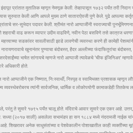
दापूर प्रांतात मुतालिक म्हणून नेमणूक केली. तेव्हापासून १७३२ पर्यंत तरी निदान ना
िण्यास सुरुवात केली आणि आपले मुख्य ठाणे साताराऐवजी पुणे केले. पुढे आपल्या कर्तृ
 प्रांताचे सर-सुभेदार पदावर केली. श्रीमंत नारो आप्पाजींनी स्वराज्याची पुनर्भूम
पुणे शहराची वाढ करून व्यापार उदीम वाढविणे, नवीन पेठा बसविणे तसे कात्रज धरणा
े, महत्त्वाच्या सडकांवर सावलीसाठी झाडे लावणेची व्यवस्था करणे ही कामेही पेशव्यां
्त, नारायणरावाचे खुनानंतर पुण्याचा बंदोबस्त, हैदर अल्लीच्या फंदाफितुरांचा बंदो
र सरदेसाईंच्या भाषेत सांगायचे म्हणजे नारो आप्पाजी त्यावेळचे ‘चीफ इंजिनिअर’ म्हण
ारे अधिकारी होते.
रो आप्पाजीने एक निष्णात, निःस्वार्थी, निस्पृह व स्वामिभक्त प्रशासक म्हणून लौकिक
राज्य व्यवस्थेबरोबरच त्यांनी सार्वजनिक, धार्मिक व लोकोपयोगी कामाकडेही तितकेच
 परंतु ते सुमारे १७९५ पर्यंत चालू होते. मंदिराचे आवार सुमारे एक एकर आहे. उत्तर, 
ला. सध्या (२०१७ साली) असलेला सभामंडप हा सन १८८४ मध्ये नंदरामजी नाईक यांनी
े आहे. शिखरावर अनेक साधुसंतांच्या व पेशवेकालीन पोशाखातील काही व्यक्तींच्या मूर