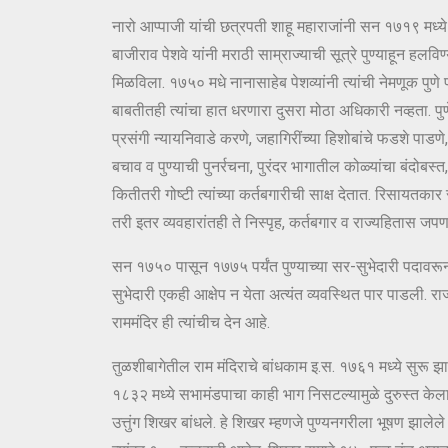
नारो आप्पाजी यांची छत्रपती शाहू महाराजांनी सन १७१९ मध्ये इं
बाजीराव पेशवे यांनी मराठी साम्राज्याची सूत्रे पुण्याहून हलव
मिळविला. १७५० मधे नानासाहेब पेशव्यांनी त्यांची नेमणूक पुणे
बाबतीतही त्यांचा हात धरणारा दुसरा मोठा अधिकारी नव्हता. 
प्रसंगी न्यायनिवाडे करणे, जहागिरींच्या हिशोबांचे फडशे पाडण
बचाव व पुण्याची पुनर्रचना, पुरंदर भागातील कोळ्यांचा बंदोबस
कितीतरी गोष्टी त्यांच्या कर्तबगारीची साक्ष देतात. रिसायतका
तरी इतर व्यवहारांतही ते निस्पृह, कर्तबगार व राज्यहितास जपण
सन १७५० पासून १७७५ पर्यंत पुण्याच्या सर-सुभेदारी पदावरून ना
सुभेदारी एकही आक्षेप न येता अत्यंत व्यवस्थित पार पाडली. 
राममंदिर ही त्यांचीच देन आहे.
तुळशीबागेतील राम मंदिराचे बांधकाम इ.स. १७६१ मध्ये सुरू झाले,
१८३२ मध्ये सभामंडपाचा काही भाग निसटल्यामुळे दुरुस्त के
उत्तुंग शिखर बांधले. हे शिखर म्हणजे पुण्यनगरीला भूषण झालेल