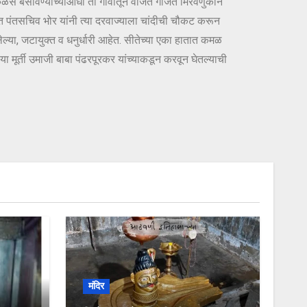
 कळस बसविण्याच्याआधी तो गावातून वाजत गाजत मिरवणुकीने
ीमंत पंतसचिव भोर यांनी त्या दरवाज्याला चांदीची चौकट करून
ेसलेल्या, जटायुक्त व धनुर्धारी आहेत. सीतेच्या एका हातात कमळ
या मूर्ती उमाजी बाबा पंढरपूरकर यांच्याकडून करवून घेतल्याची
मंदिर