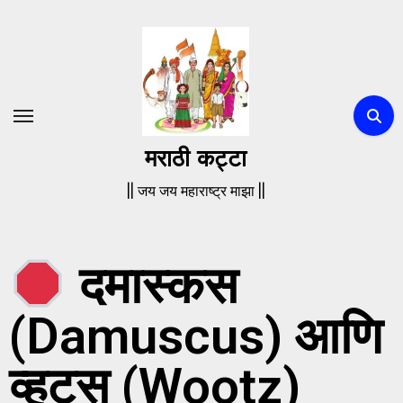
मराठी कट्टा
|| जय जय महाराष्ट्र माझा ||
दमास्कस
(Damuscus) आणि
व्हूट्स (Wootz)