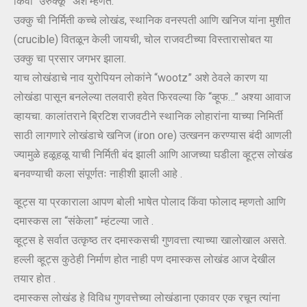
किंवा “उरुक्कू” अशे म्हणत.
उक्कु ची निर्मिती कच्चे लोखंड, स्थानिक वनस्पती आणि खनिज यांना मुशीत
(crucible) वितळून केली जायची, चोल राजवटीच्या विस्तारासोबत या
उक्कु चा प्रसार जगभर झाला.
याच लोखंडाचे नाव युरोपियन लोकांने “wootz” अशे ठेवले कारण या
लोखंडा पासून बनलेल्या तलवारी हवेत फिरवल्या कि “व्हूफ…” अश्या आवाज
व्हायचा. कालांतराने ब्रिटिश राजवटीने स्थानिक लोहारांना याच्या निमिर्ती
साठी लागणारे लोखंडाचे खनिज (iron ore) उत्खनन करण्यास बंदी आणली
ज्यामुळे हळूहळू याची निर्मिती बंद झाली आणि आजच्या घडीला व्हूट्स लोखंड
बनवण्याची कला संपूर्णतः नाहीशी झाली आहे .
व्हूट्स या प्रकाराला आपण बोली भाषेत पोलाद किंवा फोलाद म्हणतो आणि
दमास्कस ला “संकेला” म्हंटल्या जाते .
व्हूट्स हे सर्वात उत्कृष्ठ तर दमास्कसची गुणवत्ता त्याच्या खालोखाल असते.
हल्ली व्हूट्स कुठेही निर्माण होत नाही पण दमास्कस लोखंड आज देखील
तयार होत .
दमास्कस लोखंड हे विविध गुणवत्तेच्या लोखंडाना एकावर एक रचून त्यांना