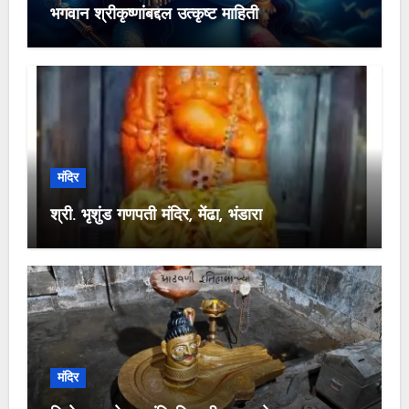
भगवान श्रीकृष्णांबद्दल उत्कृष्ट माहिती
मंदिर
श्री. भृशुंड गणपती मंदिर, मेंढा, भंडारा
मंदिर