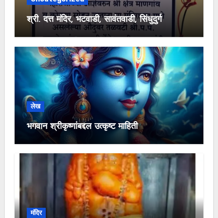
श्री. दत्त मंदिर, भटवाडी, सावंतवाडी, सिंधुदुर्ग
लेख
भगवान श्रीकृष्णांबद्दल उत्कृष्ट माहिती
मंदिर