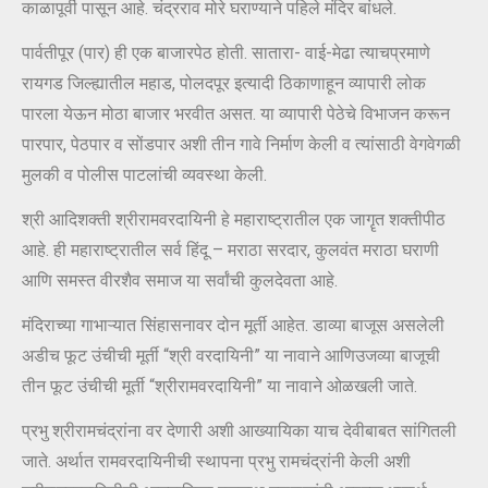
काळापूर्वी पासून आहे. चंद्रराव मोरे घराण्याने पहिले मंदिर बांधले.
पार्वतीपूर (पार) ही एक बाजारपेठ होती. सातारा- वाई-मेढा त्याचप्रमाणे
रायगड जिल्ह्यातील महाड, पोलदपूर इत्यादी ठिकाणाहून व्यापारी लोक
पारला येऊन मोठा बाजार भरवीत असत. या व्यापारी पेठेचे विभाजन करून
पारपार, पेठपार व सोंडपार अशी तीन गावे निर्माण केली व त्यांसाठी वेगवेगळी
मुलकी व पोलीस पाटलांची व्यवस्था केली.
श्री आदिशक्ती श्रीरामवरदायिनी हे महाराष्ट्रातील एक जागॄत शक्तीपीठ
आहे. ही महाराष्ट्रातील सर्व हिंदू – मराठा सरदार, कुलवंत मराठा घराणी
आणि समस्त वीरशैव समाज या सर्वांची कुलदेवता आहे.
मंदिराच्या गाभाऱ्यात सिंहासनावर दोन मूर्ती आहेत. डाव्या बाजूस असलेली
अडीच फूट उंचीची मूर्ती “श्री वरदायिनी” या नावाने आणिउजव्या बाजूची
तीन फूट उंचीची मूर्ती “श्रीरामवरदायिनी” या नावाने ओळखली जाते.
प्रभु श्रीरामचंद्रांना वर देणारी अशी आख्यायिका याच देवीबाबत सांगितली
जाते. अर्थात रामवरदायिनीची स्थापना प्रभु रामचंद्रांनी केली अशी