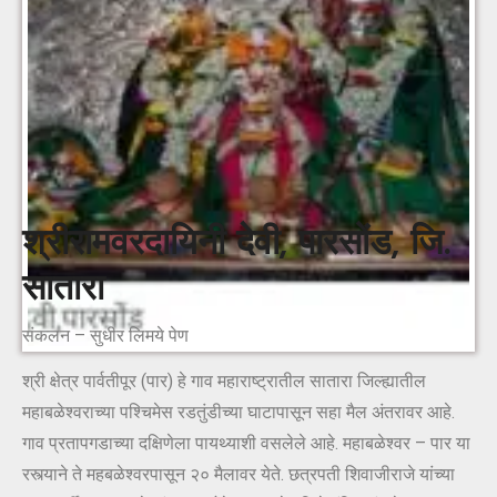
श्रीरामवरदायिनी देवी, पारसोंड, जि.
सातारा
संकलन – सुधीर लिमये पेण
श्री क्षेत्र पार्वतीपूर (पार) हे गाव महाराष्ट्रातील सातारा जिल्ह्यातील
महाबळेश्वराच्या पश्चिमेस रडतुंडीच्या घाटापासून सहा मैल अंतरावर आहे.
गाव प्रतापगडाच्या दक्षिणेला पायथ्याशी वसलेले आहे. महाबळेश्वर – पार या
रस्त्याने ते महबळेश्वरपासून २० मैलावर येते. छत्रपती शिवाजीराजे यांच्या