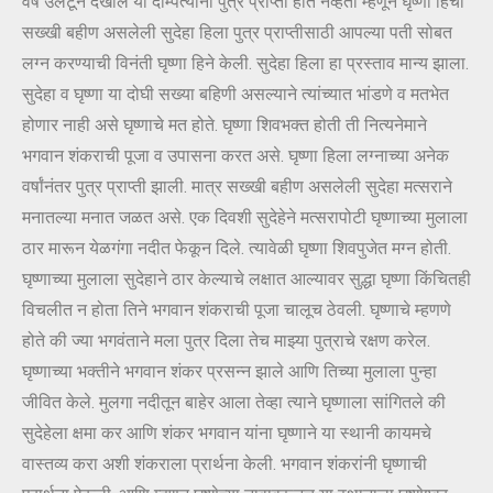
वर्ष उलटून देखील या दाम्पत्यांना पुत्र प्राप्ती होत नव्हती म्हणून घृष्णा हिची
सख्खी बहीण असलेली सुदेहा हिला पुत्र प्राप्तीसाठी आपल्या पती सोबत
लग्न करण्याची विनंती घृष्णा हिने केली. सुदेहा हिला हा प्रस्ताव मान्य झाला.
सुदेहा व घृष्णा या दोघी सख्या बहिणी असल्याने त्यांच्यात भांडणे व मतभेत
होणार नाही असे घृष्णाचे मत होते. घृष्णा शिवभक्त होती ती नित्यनेमाने
भगवान शंकराची पूजा व उपासना करत असे. घृष्णा हिला लग्नाच्या अनेक
वर्षांनंतर पुत्र प्राप्ती झाली. मात्र सख्खी बहीण असलेली सुदेहा मत्सराने
मनातल्या मनात जळत असे. एक दिवशी सुदेहेने मत्सरापोटी घृष्णाच्या मुलाला
ठार मारून येळगंगा नदीत फेकून दिले. त्यावेळी घृष्णा शिवपुजेत मग्न होती.
घृष्णाच्या मुलाला सुदेहाने ठार केल्याचे लक्षात आल्यावर सुद्धा घृष्णा किंचितही
विचलीत न होता तिने भगवान शंकराची पूजा चालूच ठेवली. घृष्णाचे म्हणणे
होते की ज्या भगवंताने मला पुत्र दिला तेच माझ्या पुत्राचे रक्षण करेल.
घृष्णाच्या भक्तीने भगवान शंकर प्रसन्न झाले आणि तिच्या मुलाला पुन्हा
जीवित केले. मुलगा नदीतून बाहेर आला तेव्हा त्याने घृष्णाला सांगितले की
सुदेहेला क्षमा कर आणि शंकर भगवान यांना घृष्णाने या स्थानी कायमचे
वास्तव्य करा अशी शंकराला प्रार्थना केली. भगवान शंकरांनी घृष्णाची