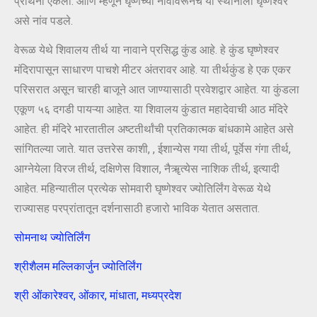
प्रार्थना ऐकली. आणि म्हणून घृष्णेच्या नावावरूनच या स्थानाला घृष्णेश्वर
असे नांव पडले.
वेरूळ येथे शिवालय तीर्थ या नावाने प्रसिद्ध कुंड आहे. हे कुंड घृष्णेश्वर
मंदिरापासून साधारण पाचशे मीटर अंतरावर आहे. या तीर्थकुंड हे एक एकर
परिसरात असून चारही बाजूने आत जाण्यासाठी प्रवेशद्वार आहेत. या कुंडला
एकूण ५६ दगडी पायऱ्या आहेत. या शिवालय कुंडात महादेवाची आठ मंदिरे
आहेत. ही मंदिरे भारतातील अष्टतीर्थांची प्रतिकात्मक बांधकामे आहेत असे
सांगितल्या जाते. यात उत्तरेस काशी, , ईशान्येस गया तीर्थ, पूर्वेस गंगा तीर्थ,
आग्नेयेला विरज तीर्थ, दक्षिणेस विशाल, नैॠत्येस नाशिक तीर्थ, इत्यादी
आहेत. महिन्यातील प्रत्येक सोमवारी घृष्णेश्वर ज्योतिर्लिंग वेरूळ येथे
राज्यासह परप्रांतातून दर्शनासाठी हजारो भाविक येतात असतात.
सोमनाथ ज्योतिर्लिंग
श्रीशैलम मल्लिकार्जुन ज्योतिर्लिंग
श्री ओंकारेश्वर, ओंकार, मांधाता, मध्यप्रदेश