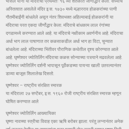
भोसले यांनी या मंदिराचा प्रथमतः १६ व्या शतकात जीर्णोद्धार केला. सध्याचे
अस्तित्वात असलेले मंदिर इ.स. १७३० मध्ये मल्हारराव होळकरांच्या पत्नी
गौतमीबाईंनी बांधलेले असून नंतर शिवभक्त अहिल्याबाई होळकरांनी या
मंदिराचा परत एकदा जीर्णोद्धार केला. मंदिराचे बांधकाम लाल रंगांच्या
दगडामध्ये करण्यात आले आहे. या मंदिराचे नक्षीकाम अवर्णनीय आहे. मंदिराचा
अर्धा भाग लाल पाषाणात तर कळसाकडील अर्धा भाग हा विटा, चुन्यात
बांधलेला आहे. मंदिराच्या भिंतीवर पौराणिक कथेतील दृश्य कोरण्यात आले
आहे. घृष्णेश्वर ज्योतिर्लिंग मंदिराचा कळस सोन्याच्या पत्र्याने मढवलेला आहे.
घृष्णेश्वर ज्योतिर्लिंग दर्शनी भापासून पूर्वेकडच्या पायऱ्या खाली उतरल्यानंतर
डाव्या बाजूस शिलालेख दिसतो.
घृष्णेश्वर – राष्ट्रीय संरक्षित स्मारक
या मंदिराला २७ सप्टेंबर, इ.स. १९६० रोजी राष्ट्रीय संरक्षित स्मारक म्हणून
घोषित करण्यात आले
घृष्णेश्वर ज्योतिर्लिंग आख्यायिका
घृष्णा नावच्या स्त्रीचा विवाह एका ऋषि बरोबर झाला. परंतु लग्नानंतर अनेक