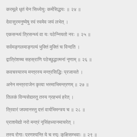
करमूले धृतं येन सिध्येयुः कर्मसिद्धयः ॥ २४ ॥
देवासुरमनुष्येषु स्वं स्वमेव जयं लभेत् ।
एकसन्ध्यं त्रिसन्ध्यं वा यः पठेन्नियतो नरः ॥ २५ ॥
सर्वमङ्गलमाङ्गल्यं भुक्तिं मुक्तिं च विन्दति ।
द्वात्रिंशच्च सहस्राणि पठेच्छुद्धात्मनां नृणाम् ॥ २६ ॥
कवचस्यास्य मन्त्रस्य मन्त्रसिद्धिः प्रजायते ।
अनेन मन्त्रराजेन कृत्वा भस्माभिमन्त्रणम् ॥ २७ ॥
तिलकं विन्यसेद्यस्तु तस्य ग्रहभयं हरेत् ।
त्रिवारं जपमानस्तु दत्तं वार्यभिमन्त्र्य च ॥ २८ ॥
प्राशयेद्यो नरो मन्त्रं नृसिंहध्यानमाचरेत् ।
तस्य रोगाः प्रणश्यन्ति ये च स्युः कुक्षिसम्भवाः ॥ २९ ॥