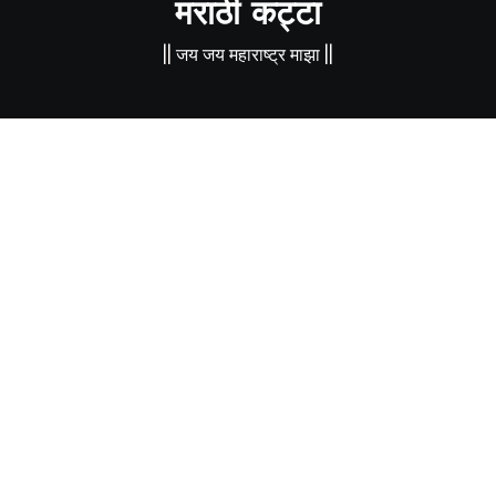
मराठी कट्टा
|| जय जय महाराष्ट्र माझा ||