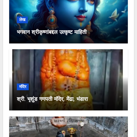
लेख
भगवान श्रीकृष्णांबद्दल उत्कृष्ट माहिती
मंदिर
श्री. भृशुंड गणपती मंदिर, मेंढा, भंडारा