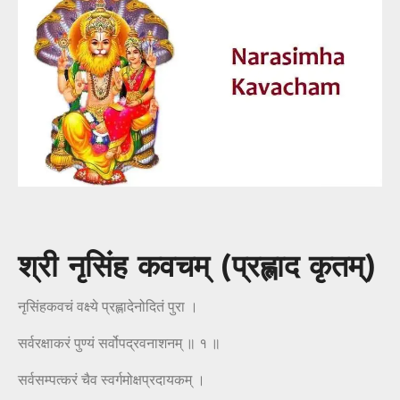
श्री नृसिंह कवचम् (प्रह्लाद कृतम्)
नृसिंहकवचं वक्ष्ये प्रह्लादेनोदितं पुरा ।
सर्वरक्षाकरं पुण्यं सर्वोपद्रवनाशनम् ॥ १ ॥
सर्वसम्पत्करं चैव स्वर्गमोक्षप्रदायकम् ।