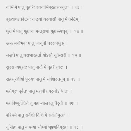
नाभिं मे पातु नृहरिः स्वनाभिब्रह्मसंस्तुतः ॥ १३ ॥
ब्रह्माण्डकोटयः कट्यां यस्यासौ पातु मे कटिम् ।
गुह्यं मे पातु गुह्यानां मन्त्राणां गुह्यरूपधृक् ॥ १४ ॥
ऊरू मनोभवः पातु जानुनी नररूपधृक् ।
जङ्घे पातु धराभारहर्ता योऽसौ नृकेसरी ॥ १५ ॥
सुरराज्यप्रदः पातु पादौ मे नृहरीश्वरः ।
सहस्रशीर्षा पुरुषः पातु मे सर्वशस्तनुम् ॥ १६ ॥
महोग्रः पूर्वतः पातु महावीराग्रजोऽग्नितः ।
महाविष्णुर्दक्षिणे तु महाज्वालस्तु नैरृतौ ॥ १७ ॥
पश्चिमे पातु सर्वेशो दिशि मे सर्वतोमुखः ।
नृसिंहः पातु वायव्यां सौम्यां भूषणविग्रहः ॥ १८ ॥