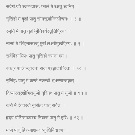
सर्वगोऽपि स्तम्भवासः फालं मे रक्षतु ध्वनिम् ।
नृसिंहो मे दृशौ पातु सोमसूर्याग्निलोचनः ॥ ८ ॥
स्मृतिं मे पातु नृहरिर्मुनिवर्यस्तुतिप्रियः ।
नासां मे सिंहनासस्तु मुखं लक्ष्मीमुखप्रियः ॥ ९ ॥
सर्वविद्याधिपः पातु नृसिंहो रसनां मम ।
वक्त्रं पात्विन्दुवदनः सदा प्रह्लादवन्दितः ॥ १० ॥
नृसिंहः पातु मे कण्ठं स्कन्धौ भूभरणान्तकृत् ।
दिव्यास्त्रशोभितभुजो नृसिंहः पातु मे भुजौ ॥ ११ ॥
करौ मे देववरदो नृसिंहः पातु सर्वतः ।
हृदयं योगिसाध्यश्च निवासं पातु मे हरिः ॥ १२ ॥
मध्यं पातु हिरण्याक्षवक्षःकुक्षिविदारणः ।