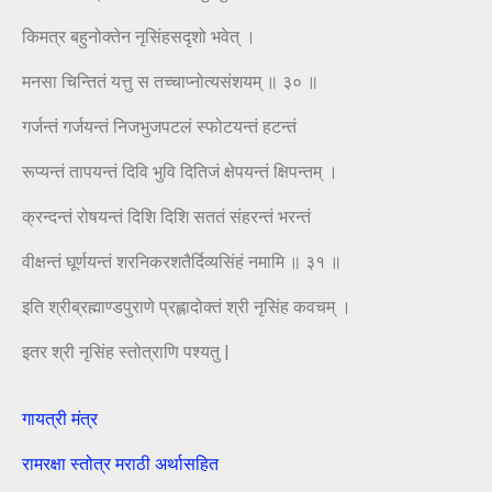
किमत्र बहुनोक्तेन नृसिंहसदृशो भवेत् ।
मनसा चिन्तितं यत्तु स तच्चाप्नोत्यसंशयम् ॥ ३० ॥
गर्जन्तं गर्जयन्तं निजभुजपटलं स्फोटयन्तं हटन्तं
रूप्यन्तं तापयन्तं दिवि भुवि दितिजं क्षेपयन्तं क्षिपन्तम् ।
क्रन्दन्तं रोषयन्तं दिशि दिशि सततं संहरन्तं भरन्तं
वीक्षन्तं घूर्णयन्तं शरनिकरशतैर्दिव्यसिंहं नमामि ॥ ३१ ॥
इति श्रीब्रह्माण्डपुराणे प्रह्लादोक्तं श्री नृसिंह कवचम् ।
इतर श्री नृसिंह स्तोत्राणि पश्यतु |
गायत्री मंत्र
रामरक्षा स्तोत्र मराठी अर्थासहित