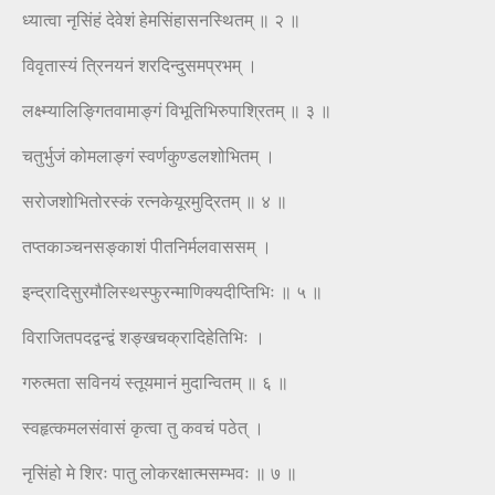
ध्यात्वा नृसिंहं देवेशं हेमसिंहासनस्थितम् ॥ २ ॥
विवृतास्यं त्रिनयनं शरदिन्दुसमप्रभम् ।
लक्ष्म्यालिङ्गितवामाङ्गं विभूतिभिरुपाश्रितम् ॥ ३ ॥
चतुर्भुजं कोमलाङ्गं स्वर्णकुण्डलशोभितम् ।
सरोजशोभितोरस्कं रत्नकेयूरमुद्रितम् ॥ ४ ॥
तप्तकाञ्चनसङ्काशं पीतनिर्मलवाससम् ।
इन्द्रादिसुरमौलिस्थस्फुरन्माणिक्यदीप्तिभिः ॥ ५ ॥
विराजितपदद्वन्द्वं शङ्खचक्रादिहेतिभिः ।
गरुत्मता सविनयं स्तूयमानं मुदान्वितम् ॥ ६ ॥
स्वहृत्कमलसंवासं कृत्वा तु कवचं पठेत् ।
नृसिंहो मे शिरः पातु लोकरक्षात्मसम्भवः ॥ ७ ॥