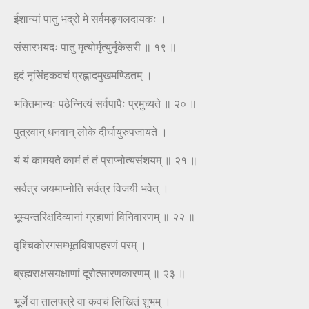
ईशान्यां पातु भद्रो मे सर्वमङ्गलदायकः ।
संसारभयदः पातु मृत्योर्मृत्युर्नृकेसरी ॥ १९ ॥
इदं नृसिंहकवचं प्रह्लादमुखमण्डितम् ।
भक्तिमान्यः पठेन्नित्यं सर्वपापैः प्रमुच्यते ॥ २० ॥
पुत्रवान् धनवान् लोके दीर्घायुरुपजायते ।
यं यं कामयते कामं तं तं प्राप्नोत्यसंशयम् ॥ २१ ॥
सर्वत्र जयमाप्नोति सर्वत्र विजयी भवेत् ।
भूम्यन्तरिक्षदिव्यानां ग्रहाणां विनिवारणम् ॥ २२ ॥
वृश्चिकोरगसम्भूतविषापहरणं परम् ।
ब्रह्मराक्षसयक्षाणां दूरोत्सारणकारणम् ॥ २३ ॥
भूर्जे वा तालपत्रे वा कवचं लिखितं शुभम् ।