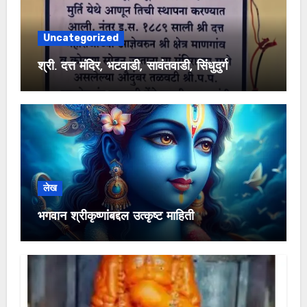
Uncategorized
श्री. दत्त मंदिर, भटवाडी, सावंतवाडी, सिंधुदुर्ग
लेख
भगवान श्रीकृष्णांबद्दल उत्कृष्ट माहिती