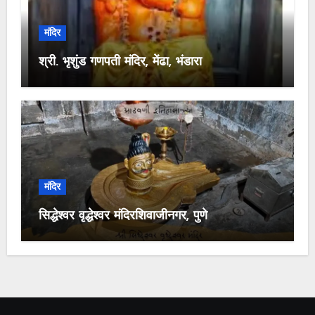
मंदिर
श्री. भृशुंड गणपती मंदिर, मेंढा, भंडारा
मंदिर
सिद्धेश्वर वृद्धेश्वर मंदिरशिवाजीनगर, पुणे