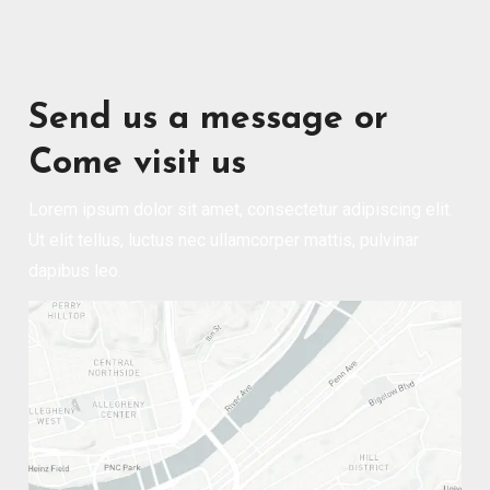
Send us a message or
Come visit us
Lorem ipsum dolor sit amet, consectetur adipiscing elit.
Ut elit tellus, luctus nec ullamcorper mattis, pulvinar
dapibus leo.